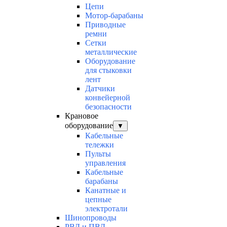
Цепи
Мотор-барабаны
Приводные
ремни
Сетки
металлические
Оборудование
для стыковки
лент
Датчики
конвейерной
безопасности
Крановое
оборудование
▼
Кабельные
тележки
Пульты
управления
Кабельные
барабаны
Канатные и
цепные
электротали
Шинопроводы
РВД и ПВД