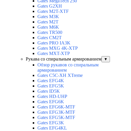
Gates MegaTech 250
Gates G2XH
Gates M2T-XTF
Gates M3K
Gates M2T
Gates M6K
Gates TR500
Gates CM2T
Gates PRO IA3K
Gates MXG 4K-XTP
Gates MXT-XTP
Рукава со спиральным армированием
▼
Обзор рукавов со спиральным
армированием
Gates C5C-XH XTreme
Gates EFG4K
Gates EFG5K
Gates ID5K
Gates HD-UHP
Gates EFG6K
Gates EFG6K-MTF
Gates EFG3K-MTF
Gates EFG5K-MTF
Gates EFG3K
Gates EFG4KL