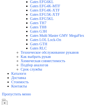
Gates EFG6KL
Gates EFG4K-MTF
Gates EFG4K-XTF
Gates EFG5K-XTF
Gates EFG5KL
Gates TH7
Gates TH8
Gates G3H
Gates Multi Master GMV MegaFlex
Gates LOL Lock-On
Gates GTH
Gates RLC
Техническое обслуживание рукавов
Как выбрать рукав
Химическая совместимость
Подбор аналогов
Срок службы
Каталоги
Доставка
Стоимость
Контакты
Пропустить меню
×