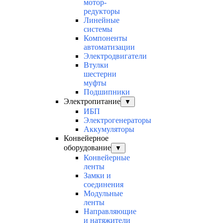
мотор-
редукторы
Линейные
системы
Компоненты
автоматизации
Электродвигатели
Втулки
шестерни
муфты
Подшипники
Электропитание
▼
ИБП
Электрогенераторы
Аккумуляторы
Конвейерное
оборудование
▼
Конвейерные
ленты
Замки и
соединения
Модульные
ленты
Направляющие
и натяжители