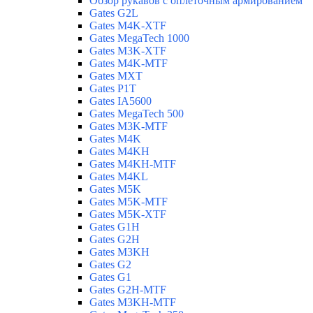
Обзор рукавов с оплеточным армированием
Gates G2L
Gates M4K-XTF
Gates MegaTech 1000
Gates M3K-XTF
Gates M4K-MTF
Gates MXT
Gates P1T
Gates IA5600
Gates MegaTech 500
Gates M3K-MTF
Gates M4K
Gates M4KH
Gates M4KH-MTF
Gates M4KL
Gates M5K
Gates M5K-MTF
Gates M5K-XTF
Gates G1H
Gates G2H
Gates M3KH
Gates G2
Gates G1
Gates G2H-MTF
Gates M3KH-MTF